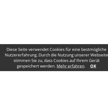
Diese Seite verwendet Cookies für eine bestmögliche
Nutzererfahrung. Durch die Nutzung unserer Webseit
stimmen Sie zu, dass Cookies auf Ihrem Gerät
Impressum
Datenschutz
gespeichert werden.
Mehr erfahren
.
OK
WT Gruber Steuerberatung GmbH
Salzburger
Straße 5
4840 Vöcklabruck
E-Mail:
office@wtgruber.at
Tel.: +43 7672 24175