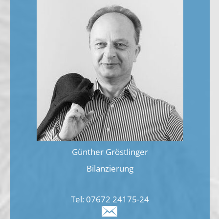
Günther Gröstlinger
Bilanzierung
Tel:
07672 24175-24