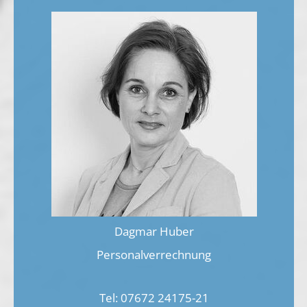
Dagmar Huber
Personalverrechnung
Tel:
07672 24175-21