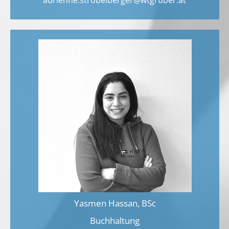
adrienne.strobelberger@wtgruber.at
Yasmen Hassan, BSc
Buchhaltung