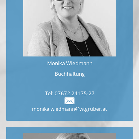
Monika Wiedmann
Buchhaltung
Tel:
07672 24175-27
monika.wiedmann@wtgruber.at