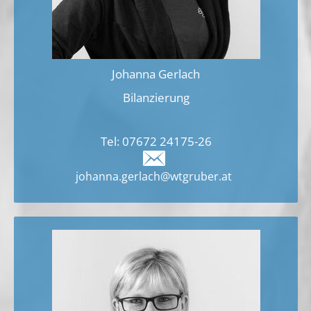
Johanna Gerlach
Bilanzierung
Tel:
07672 24175-
26
johanna.gerlach@wtgruber.at