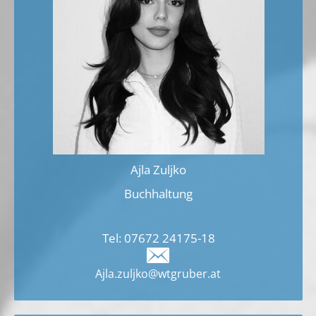
Ajla Zuljko
Buchhaltung
Tel:
07672 2417
5-18
Ajla.zuljko@wtgruber.at