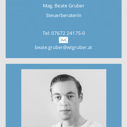
Mag. Beate Gruber
Steuerberaterin
Tel:
07672 24175-0
beate.gruber@wtgruber.at