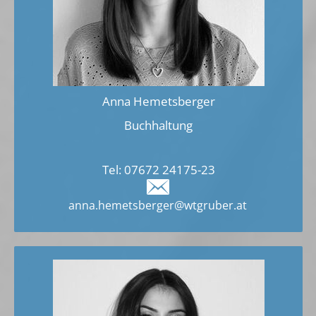
Anna Hemetsberger
Buchhaltung
Tel:
07672 24175-2
3
anna.hemetsberger@wtgruber.at