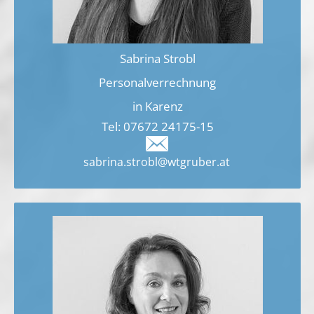
Sabrina Strobl
Personalverrechnung
in Karenz
Tel:
07672 24175
-15
sabrina.strobl@wtgruber.at