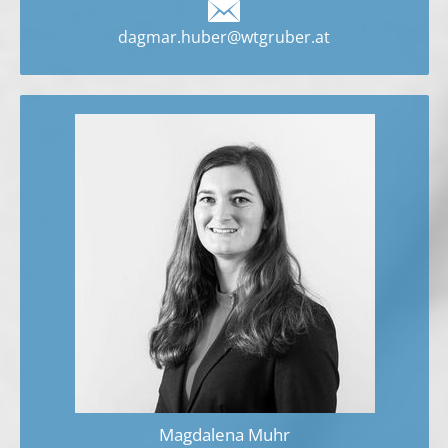
dagmar.huber@wtgruber.at
Magdalena Muhr