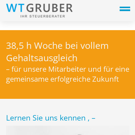
38,5 h Woche bei vollem
Gehaltsausgleich
– für unsere Mitarbeiter und für eine
gemeinsame erfolgreiche Zukunft
Lernen Sie uns kennen , –