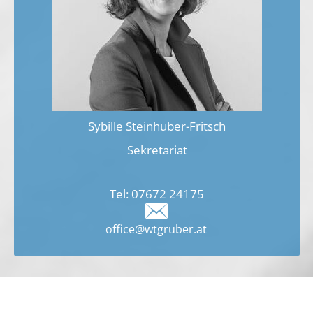
Sybille Steinhuber-Fritsch
Sekretariat
Tel:
07672 2417
5
office@wtgruber.at