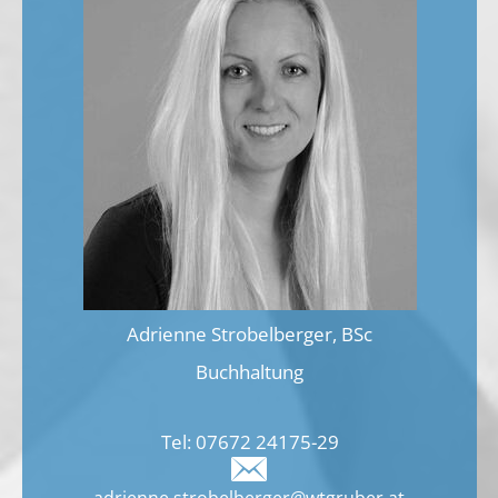
Adrienne Strobelberger, BSc
Buchhaltung
Tel:
07672 24175
-29