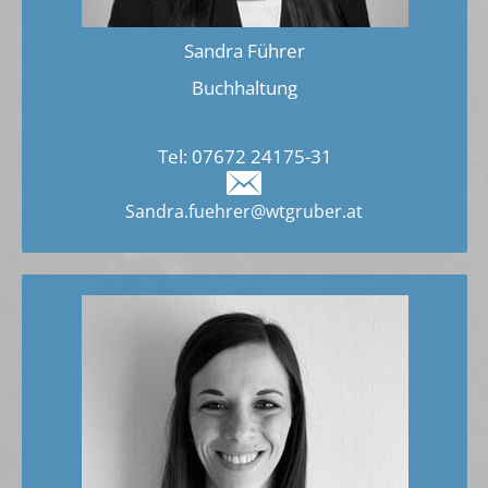
Sandra Führer
Buchhaltung
Tel: 07672 24175-31
Sandra.fuehrer@wtgruber.at