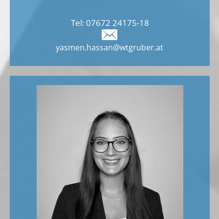
Tel:
07672 24175
-18
yasmen.hassan@wtgruber.at