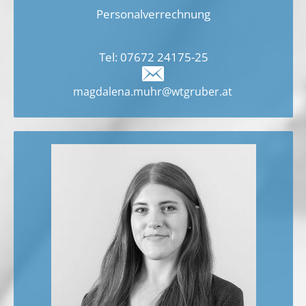
Personalverrechnung
Tel:
07672 2417
5-25
magdalena.muhr@wtgruber.at