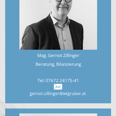
Mag. Gernot Zillinger
Beratung, Bilanzierung
Tel:
07672 24175-41
gernot.zillinger@wtgruber.at