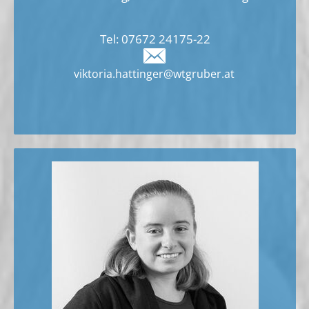
Tel:
07672 24175-
22
viktoria.hattinger@wtgruber.at