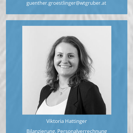
guenther.groestlinger@wtgruber.at
Viktoria Hattinger
Bilanzierung, Personalverrechnung