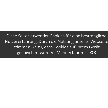
Diese Seite verwendet Cookies für eine bestmögliche
Nutzererfahrung. Durch die Nutzung unserer Webseit
stimmen Sie zu, dass Cookies auf Ihrem Gerät
Impressum
Datenschutz
gespeichert werden.
Mehr erfahren
.
OK
WT Gruber Steuerberatung GmbH
Salzburger
Straße 5
4840 Vöcklabruck
E-Mail:
office@wtgruber.at
Tel.: +43 7672 24175