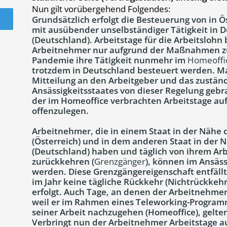
Nun gilt vorübergehend Folgendes:
Grundsätzlich erfolgt die Besteuerung von in 
mit ausübender unselbständiger Tätigkeit in D
(Deutschland). Arbeitstage für die Arbeitsloh
Arbeitnehmer nur aufgrund der Maßnahmen z
Pandemie ihre Tätigkeit nunmehr im
Homeoffi
trotzdem in Deutschland besteuert werden. M
Mitteilung an den Arbeitgeber und das zustän
Ansässigkeitsstaates von dieser Regelung gebr
der im Homeoffice verbrachten Arbeitstage a
offenzulegen.
Arbeitnehmer, die in einem Staat in der Nähe 
(Österreich) und in dem anderen Staat in der N
(Deutschland) haben und täglich von ihrem Arb
zurückkehren (
Grenzgänger
), können im Ansäss
werden. Diese Grenzgängereigenschaft entfäll
im Jahr keine tägliche Rückkehr (Nichtrückkeh
erfolgt. Auch Tage, an denen der Arbeitnehmer 
weil er im Rahmen eines Teleworking-Programm
seiner Arbeit nachzugehen (Homeoffice), gelten
Verbringt nun der Arbeitnehmer Arbeitstage