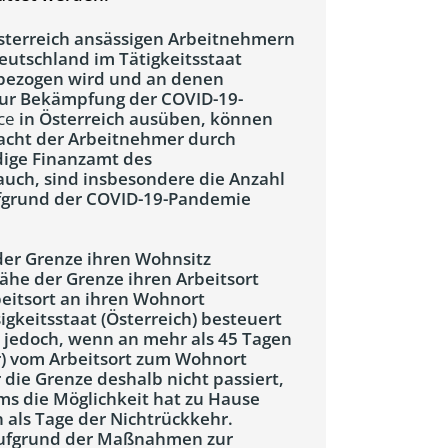
Österreich ansässigen Arbeitnehmern
eutschland im Tätigkeitsstaat
n bezogen wird und an denen
ur Bekämpfung der COVID-19-
ce
in Österreich ausüben, können
acht der Arbeitnehmer durch
dige Finanzamt des
auch, sind insbesondere die Anzahl
ufgrund der COVID-19-Pandemie
der Grenze ihren Wohnsitz
ähe der Grenze ihren Arbeitsort
eitsort an ihren Wohnort
igkeitsstaat (Österreich) besteuert
t jedoch, wenn an mehr als 45 Tagen
r) vom Arbeitsort zum Wohnort
die Grenze deshalb nicht passiert,
s die Möglichkeit hat zu Hause
 als Tage der Nichtrückkehr.
 aufgrund der Maßnahmen zur