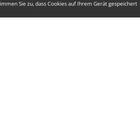
immen Sie zu, dass Cookies auf Ihrem Gerät gespeichert
e@wtgruber.at
Tel.: +43 7672 24175