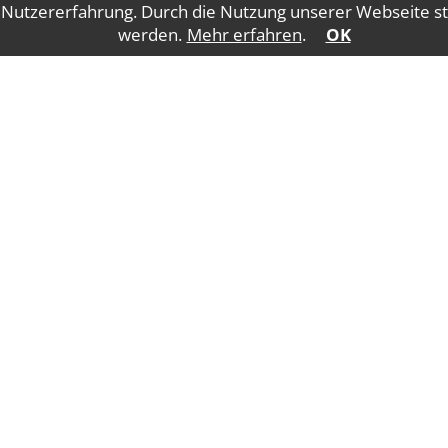
 Nutzererfahrung. Durch die Nutzung unserer Webseite st
werden.
Mehr erfahren
.
OK
Impressum
Datenschutz
Salzburger Straße 5
4840 Vöcklabruck
E-Mail:
offic