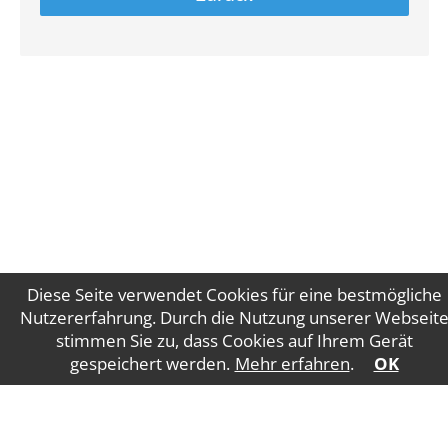
Diese Seite verwendet Cookies für eine bestmögliche
Nutzererfahrung. Durch die Nutzung unserer Webseit
stimmen Sie zu, dass Cookies auf Ihrem Gerät
Impressum
Datenschutz
gespeichert werden.
Mehr erfahren
.
OK
WT Gruber Steuerberatung GmbH
Salzburger
Straße 5
4840 Vöcklabruck
E-Mail: