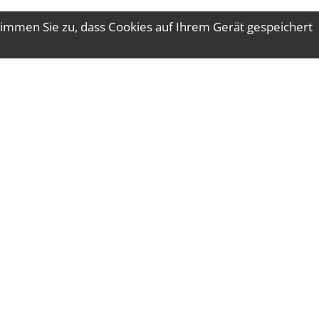
immen Sie zu, dass Cookies auf Ihrem Gerät gespeichert
e@wtgruber.at
Tel.: +43 7672 24175