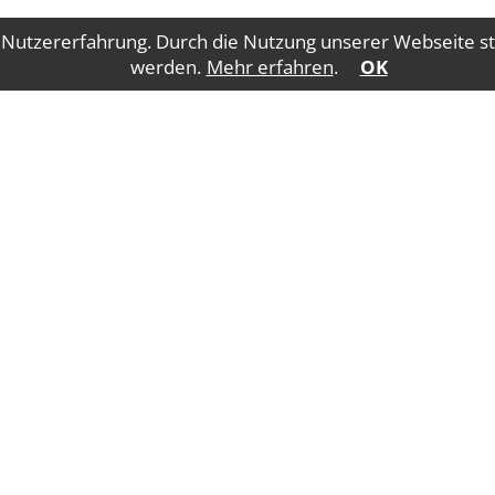
 Nutzererfahrung. Durch die Nutzung unserer Webseite st
werden.
Mehr erfahren
.
OK
Impressum
Datenschutz
Salzburger Straße 5
4840 Vöcklabruck
E-Mail:
offic