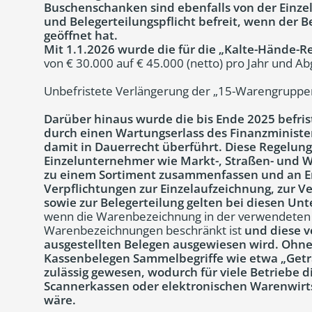
Buschenschanken sind ebenfalls von der Einzel
und Belegerteilungspflicht befreit, wenn der B
geöffnet hat.
Mit 1.1.2026 wurde die für die „Kalte-Hände-
von € 30.000 auf € 45.000 (netto) pro Jahr und A
Unbefristete Verlängerung der „15-Warengruppe
Darüber hinaus wurde die bis Ende 2025 befri
durch einen Wartungserlass des Finanzminist
damit in Dauerrecht überführt. Diese Regelung
Einzelunternehmer wie Markt-, Straßen- und 
zu einem Sortiment zusammenfassen und an E
Verpflichtungen zur Einzelaufzeichnung, zur V
sowie zur Belegerteilung gelten bei diesen Un
wenn die Warenbezeichnung in der verwendeten 
Warenbezeichnungen beschränkt ist
und diese v
ausgestellten Belegen ausgewiesen wird. Ohne
Kassenbelegen Sammelbegriffe wie etwa „Getr
zulässig gewesen, wodurch für viele Betriebe 
Scannerkassen oder elektronischen Warenwirt
wäre.