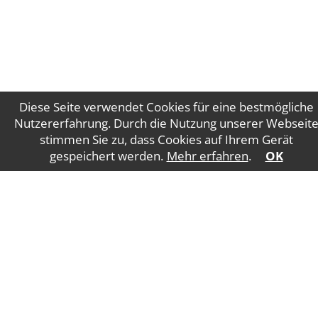
Diese Seite verwendet Cookies für eine bestmögliche
Nutzererfahrung. Durch die Nutzung unserer Webseit
stimmen Sie zu, dass Cookies auf Ihrem Gerät
Impressum
Datenschutz
gespeichert werden.
Mehr erfahren
.
OK
WT Gruber Steuerberatung GmbH
Salzburger
Straße 5
4840 Vöcklabruck
E-Mail:
office@wtgruber.at
Tel.: +43 7672 24175