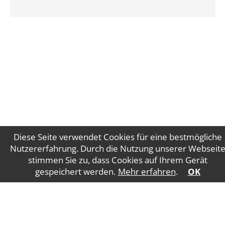
Diese Seite verwendet Cookies für eine bestmögliche
Nutzererfahrung. Durch die Nutzung unserer Webseit
stimmen Sie zu, dass Cookies auf Ihrem Gerät
Impressum
Datenschutz
gespeichert werden.
Mehr erfahren
.
OK
WT Gruber Steuerberatung GmbH
Salzburger
Straße 5
4840 Vöcklabruck
E-Mail:
office@wtgruber.at
Tel.: +43 7672 24175