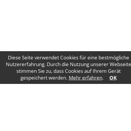
Diese Seite verwendet Cookies für eine bestmögliche
Nutzererfahrung. Durch die Nutzung unserer Webseit
stimmen Sie zu, dass Cookies auf Ihrem Gerät
Impressum
Datenschutz
gespeichert werden.
Mehr erfahren
.
OK
WT Gruber Steuerberatung GmbH
Salzburger
Straße 5
4840 Vöcklabruck
E-Mail:
office@wtgruber.at
Tel.: +43 7672 24175