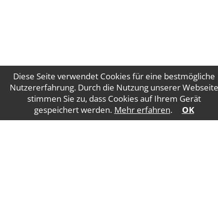
Diese Seite verwendet Cookies für eine bestmögliche
Nutzererfahrung. Durch die Nutzung unserer Webseit
stimmen Sie zu, dass Cookies auf Ihrem Gerät
Impressum
Datenschutz
gespeichert werden.
Mehr erfahren
.
OK
WT Gruber Steuerberatung GmbH
Salzburger
Straße 5
4840 Vöcklabruck
E-Mail:
office@wtgruber.at
Tel.: +43 7672 24175