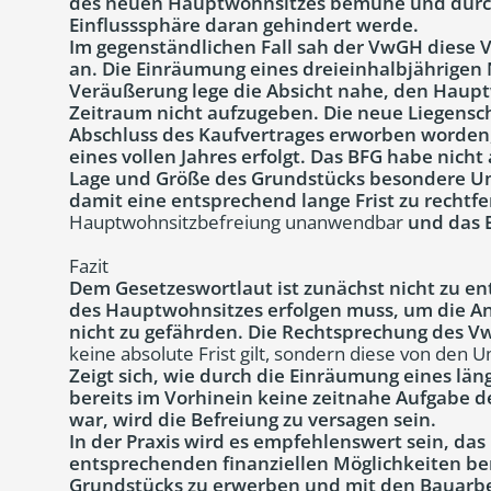
des neuen Hauptwohnsitzes bemühe und durc
Einflusssphäre daran gehindert werde.
Im gegenständlichen Fall sah der VwGH diese 
an. Die Einräumung eines dreieinhalbjährigen 
Veräußerung lege die Absicht nahe, den Haupt
Zeitraum nicht aufzugeben. Die neue Liegensch
Abschluss des Kaufvertrages erworben worden, 
eines vollen Jahres erfolgt. Das BFG habe nic
Lage und Größe des Grundstücks besondere 
damit eine entsprechend lange Frist zu rechtfer
Hauptwohnsitzbefreiung unanwendbar
und das 
Fazit
Dem Gesetzeswortlaut ist zunächst nicht zu 
des Hauptwohnsitzes erfolgen muss, um die A
nicht zu gefährden. Die Rechtsprechung des V
keine absolute Frist gilt, sondern diese von den 
Zeigt sich, wie durch die Einräumung eines län
bereits im Vorhinein keine zeitnahe Aufgabe 
war, wird die Befreiung zu versagen sein.
In der Praxis wird es empfehlenswert sein, da
entsprechenden finanziellen Möglichkeiten ber
Grundstücks zu erwerben und mit den Bauarbe