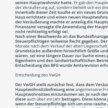
seinen Hauptwohnsitz hatte.
Er gab den Hauptw
der Veräußerung auf, sondern behielt sich ein dr
Innerhalb dieser Zeit kaufte er ein neues Grun
Haus errichtete und einen neuen Hauptwohnsit
der Veräußerung machte er anteilig die Haupt
Finanzamt versagte die Anwendung der Hauptw
nicht rechtzeitig erfolgt sei.
Nach einer Beschwerde an das Bundesfinanzge
Steuerpflichtigen teilweise Recht gegeben. Der
Monate nach dem Verkauf der alten Liegenschaf
Grundstücke außerdem hinsichtlich Größe un
wären, sei eine längere Dauer zur Suche eines
Eigenheim und den landwirtschaftlichen Betri
Entscheidung des BFG wurde Amtsrevision erh
Entscheidung des VwGH
Der VwGH stellt zunächst fest, dass dem Veräu
Hauptwohnsitzbefreiung eine
angemessene Fri
Hauptwohnsitzes einzuräumen sei. Je nach den
diese
auch über ein Jahr
betragen. Diese könne 
wenn der Steuerpflichtige sich um eine rasch