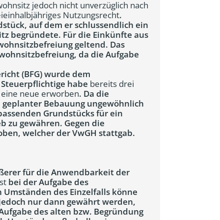
ohnsitz jedoch nicht unverzüglich nach
eieinhalbjähriges Nutzungsrecht
.
dstück, auf dem er schlussendlich ein
z begründete. Für die Einkünfte aus
wohnsitzbefreiung geltend. Das
ohnsitzbefreiung, da die Aufgabe
richt (BFG) wurde dem
 Steuerpflichtige habe
bereits drei
t eine neue erworben
. Da die
d geplanter Bebauung ungewöhnlich
 passenden Grundstücks für ein
eb zu gewähren. Gegen die
oben, welcher der VwGH stattgab.
ßerer für die Anwendbarkeit der
st
bei der Aufgabe des
 Umständen des Einzelfalls könne
jedoch nur dann gewährt werden,
e Aufgabe des alten bzw. Begründung