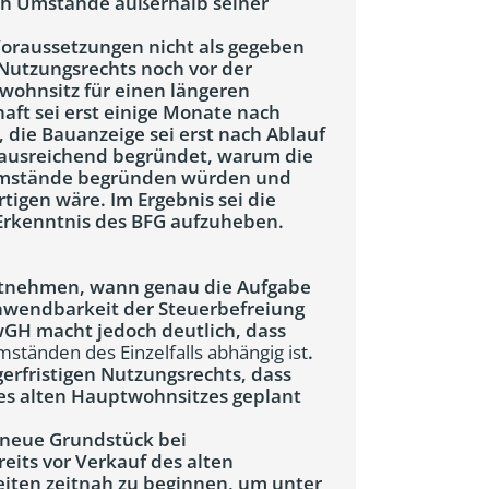
h Umstände außerhalb seiner
Voraussetzungen nicht als gegeben
Nutzungsrechts noch vor der
wohnsitz für einen längeren
aft sei erst einige Monate nach
die Bauanzeige sei erst nach Ablauf
ht ausreichend begründet, warum die
Umstände begründen würden und
tigen wäre. Im Ergebnis sei die
Erkenntnis des BFG aufzuheben.
entnehmen, wann genau die Aufgabe
nwendbarkeit der Steuerbefreiung
wGH macht jedoch deutlich, dass
Umständen des Einzelfalls abhängig
ist
.
gerfristigen Nutzungsrechts, dass
des alten Hauptwohnsitzes geplant
s neue Grundstück bei
eits vor Verkauf des alten
iten zeitnah zu beginnen, um unter