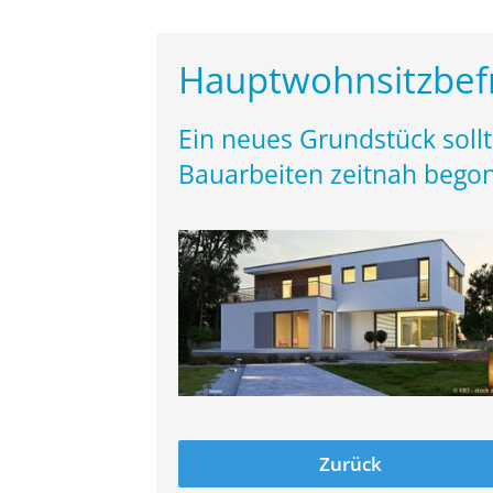
Hauptwohnsitzbefr
Ein neues Grundstück soll
Bauarbeiten zeitnah begon
Zurück