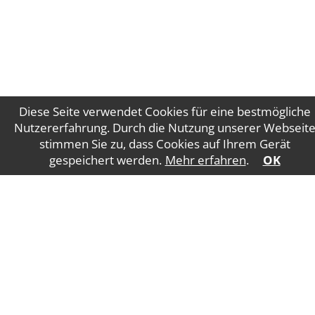
Diese Seite verwendet Cookies für eine bestmögliche
Nutzererfahrung. Durch die Nutzung unserer Webseit
stimmen Sie zu, dass Cookies auf Ihrem Gerät
Impressum
Datenschutz
gespeichert werden.
Mehr erfahren
.
OK
WT Gruber Steuerberatung GmbH
Salzburger
Straße 5
4840 Vöcklabruck
E-Mail:
office@wtgruber.at
Tel.: +43 7672 24175