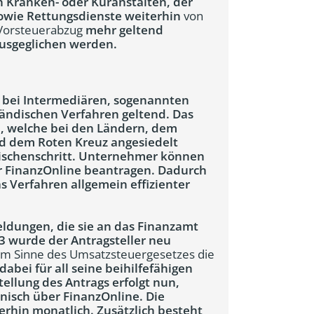
Kranken- oder Kuranstalten, der
owie Rettungsdienste weiterhin
von
Vorsteuerabzug
mehr geltend
ausgeglichen werden.
 bei Intermediären, sogenannten
 händischen Verfahren geltend. Das
en, welche bei den Ländern, dem
nd dem Roten Kreuz angesiedelt
Zwischenschritt. Unternehmer können
er FinanzOnline beantragen. Dadurch
 Verfahren allgemein effizienter
eldungen, die sie an das Finanzamt
3 wurde der Antragsteller neu
m Sinne des Umsatzsteuergesetzes die
 dabei für all seine beihilfefähigen
ellung des Antrags erfolgt nun,
onisch über FinanzOnline. Die
erhin monatlich. Zusätzlich besteht