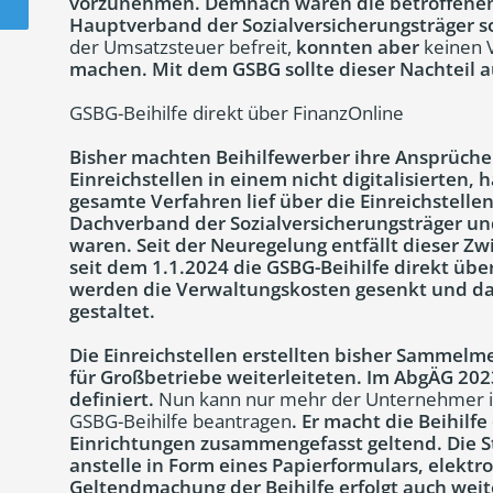
vorzunehmen. Demnach waren die betroffenen 
Hauptverband der Sozialversicherungsträger s
der Umsatzsteuer befreit,
konnten aber
keinen 
machen. Mit dem GSBG sollte dieser Nachteil 
GSBG-Beihilfe direkt über FinanzOnline
Bisher machten Beihilfewerber ihre Ansprüche
Einreichstellen in einem nicht digitalisierten,
gesamte Verfahren lief über die Einreichstell
Dachverband der Sozialversicherungsträger u
waren. Seit der Neuregelung entfällt dieser 
seit dem 1.1.2024 die GSBG-Beihilfe direkt üb
werden die Verwaltungskosten gesenkt und das
gestaltet.
Die Einreichstellen erstellten bisher Sammelm
für Großbetriebe weiterleiteten. Im AbgÄG 202
definiert.
Nun kann nur mehr der Unternehmer i
GSBG-Beihilfe beantragen
. Er macht die Beihilfe
Einrichtungen zusammengefasst geltend. Die St
anstelle in Form eines Papierformulars, elektr
Geltendmachung der Beihilfe erfolgt auch weit