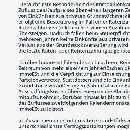
Die wichtigste Besonderheit des Immobilienkauf
Zufluss des Kaufpreises über einen längeren 
von Einkünften aus privaten Grundstücksverkä
erfolgt eine Besteuerung im Fall einer Ratenz
Ratenzahlungen (inkl. einer etwaigen Anzahlu
übersteigen. Dadurch fallen beim Steuerpflich
mehreren Jahren keine Einkünfte aus private
Verlust aus der Grundstücksveräußerung wird 
die letzte Raten- oder Rentenzahlung zugefloss
Darüber hinaus ist folgendes zu beachten: Bei
Zeitraum von mehr als einem Jahr erlöschen di
ImmoESt und die Verpflichtung zur Einreichun
Parteienvertreter. Stattdessen sind die Einkün
Grundstücksveräußerungen (sobald also die Ra
Anschaffungskosten übersteigen) in die Abgab
mitaufzunehmen. Darüber hinaus ist bis zum 
des Zuflusses zweitfolgenden Kalendermonats
ImmoESt zu leisten.
Im Zusammenhang mit privaten Grundstücksv
unterschiedlichste Vertragsgestaltungen möglic