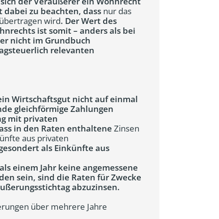
sich der Veräußerer ein Wohnrecht
st dabei zu beachten, dass
nur das
übertragen wird
. Der Wert des
rechts ist somit – anders als bei
er nicht im Grundbuch
ragsteuerlich relevanten
ein Wirtschaftsgut nicht auf einmal
ende gleichförmige Zahlungen
g mit privaten
ass in den Raten enthaltene
Zinsen
ünfte aus privaten
gesondert als Einkünfte aus
 als einem Jahr keine angemessene
en sein, sind die Raten für Zwecke
ußerungsstichtag abzuzinsen.
ßerungen über mehrere Jahre