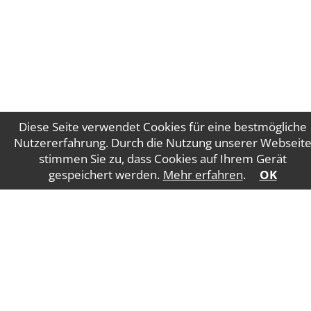
Diese Seite verwendet Cookies für eine bestmögliche
Nutzererfahrung. Durch die Nutzung unserer Webseit
stimmen Sie zu, dass Cookies auf Ihrem Gerät
Impressum
Datenschutz
gespeichert werden.
Mehr erfahren
.
OK
WT Gruber Steuerberatung GmbH
Salzburger
Straße 5
4840 Vöcklabruck
E-Mail:
office@wtgruber.at
Tel.: +43 7672 24175