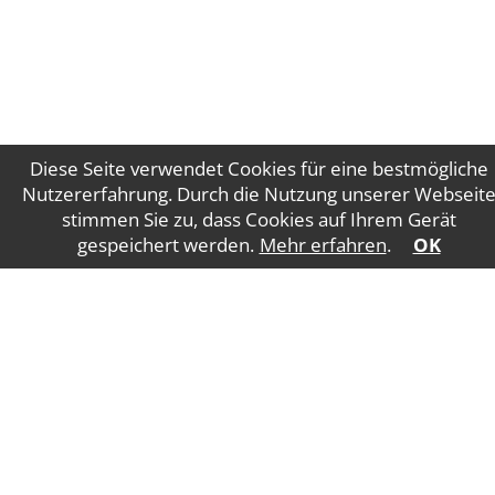
Diese Seite verwendet Cookies für eine bestmögliche
Nutzererfahrung. Durch die Nutzung unserer Webseit
stimmen Sie zu, dass Cookies auf Ihrem Gerät
Impressum
Datenschutz
gespeichert werden.
Mehr erfahren
.
OK
WT Gruber Steuerberatung GmbH
Salzburger
Straße 5
4840 Vöcklabruck
E-Mail:
office@wtgruber.at
Tel.: +43 7672 24175