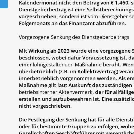
Kalendermonat nicht den Betrag von € 1.460, so
Dienstgeberbeitrag ist eine Selbstberechnung
vorgeschrieben, sondern ist
vom Dienstgeber sel
Folgemonats an das Finanzamt abzuführen.
Vorgezogene Senkung des Dienstgeberbeitrags
Mit Wirkung ab 2023 wurde eine vorgezogene 
beschlossen, wobei dafür Voraussetzung ist, d
einer
lohngestaltenden Maßnahme
beruht. Wenn
überbetrieblich (z.B. im Kollektivvertrag) veran
innerbetrieblich vorgenommen werden. Als en
Maßnahme gilt laut Auskunft des zuständigen
betriebsinterner Aktenvermerk
, der für allfäll
erstellen und aufzubewahren ist. Eine zusätzlic
nicht vorgeschrieben.
Die Festlegung der Senkung hat für alle Die
oder für bestimmte Gruppen zu erfolgen, wobe
Gesellschafter-Geschäftsführer mit wesentliche