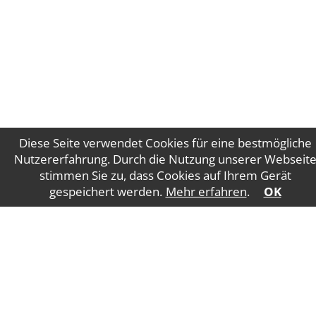
Diese Seite verwendet Cookies für eine bestmögliche
Nutzererfahrung. Durch die Nutzung unserer Webseit
stimmen Sie zu, dass Cookies auf Ihrem Gerät
Impressum
Datenschutz
gespeichert werden.
Mehr erfahren
.
OK
WT Gruber Steuerberatung GmbH
Salzburger
Straße 5
4840 Vöcklabruck
E-Mail:
office@wtgruber.at
Tel.: +43 7672 24175